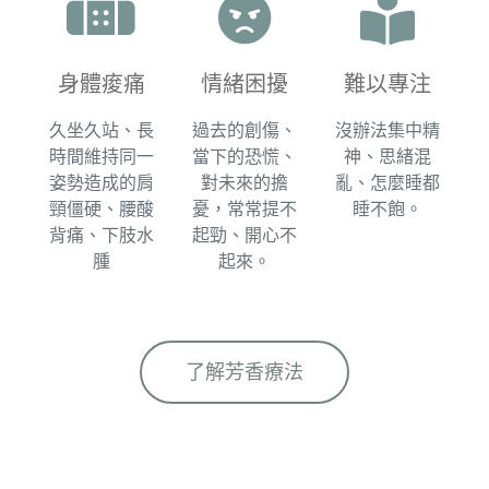
身體痠痛​
情緒困擾​
難以專注​
久坐久站、長
過去的創傷、
沒辦法集中精
時間維持同一
當下的恐慌、
神、思緒混
姿勢造成的肩
對未來的擔
亂、怎麼睡都
頸僵硬、腰酸
憂，常常提不
睡不飽。​
背痛、下肢水
起勁、開心不
腫
起來。​
了解芳香療法