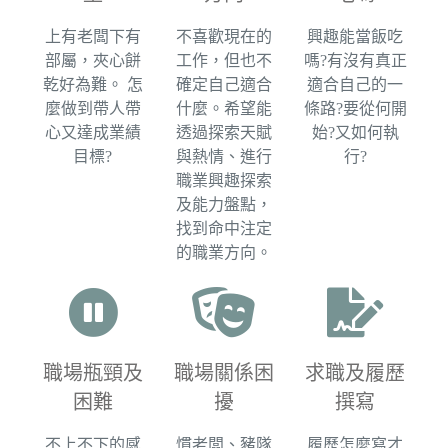
上有老闆下有
不喜歡現在的
興趣能當飯吃
部屬，夾心餅
工作，但也不
嗎?有沒有真正
乾好為難。 怎
確定自己適合
適合自己的一
麼做到帶人帶
什麼。希望能
條路?要從何開
心又達成業績
透過探索天賦
始?又如何執
目標?​
與熱情、進行
行?
職業興趣探索
及能力盤點，
找到命中注定
的職業方向。
職場瓶頸及
職場關係困
求職及履歷
困難​
擾
撰寫​
不上不下的感
慣老闆、豬隊
履歷怎麼寫才