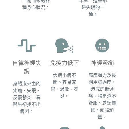
伴隨而來的各
早醒，這些都
種身心狀況。​
是失眠的一
種。
自律神經失
免疫力低下​
神經緊繃​
調​
大病小病不
高度壓力及長
斷、容易感
期用腦過度，
身體沒來由的
冒、過敏、發
造成的偏頭
疼痛、失眠、
炎。
痛、腸胃道不
反覆發炎，看
舒服、肩頸僵
醫生卻找不出
硬、頭脹頭
病因。​
暈。