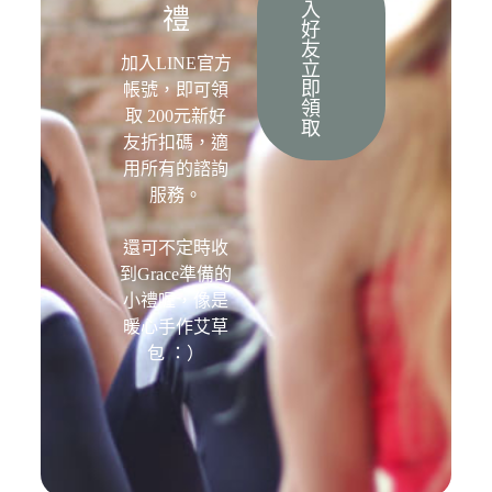
入
禮
好
友
加入LINE官方
立
即
帳號，即可領
領
取 200元新好
取
友折扣碼，適
用所有的諮詢
服務。
還可不定時收
到Grace準備的
小禮喔，像是
暖心手作艾草
包 ：）