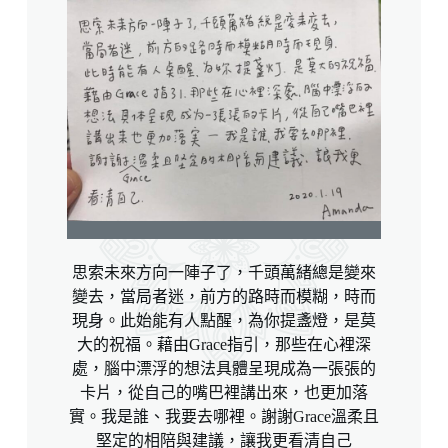
思索未來方向一陣子了，千頭萬緒總是變來
變去，當局者迷，前方的路時而模糊，時而
現身。此始能有人點醒，為你提盞燈，是莫
大的祝福。藉由
Grace
指引，那些在心裡深
處，腦中漂浮的想法具體呈現成為一張張的
卡片，從自己的嘴巴裡講出來，也更加落
實。我是誰、我要去哪裡。謝謝
Grace
溫柔且
堅定的相陪與建議，讓我更看清自己